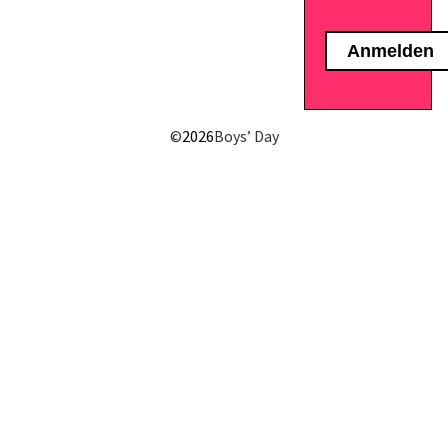
E-Mail senden
©
2026
Boys’ Day