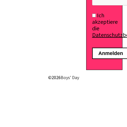
Ich
akzeptiere
die
Datenschutz
E-Mail senden
©
2026
Boys’ Day