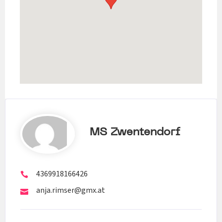
MS Zwentendorf
4369918166426
anja.rimser@gmx.at