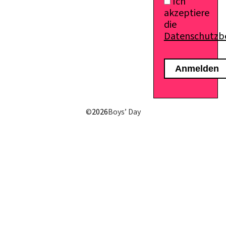
Ich
akzeptiere
die
Datenschutz
E-Mail senden
©
2026
Boys’ Day