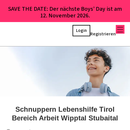
SAVE THE DATE: Der nächste Boys’ Day ist am
12. November 2026.
Login
Registrieren
Schnuppern Lebenshilfe Tirol
Bereich Arbeit Wipptal Stubaital