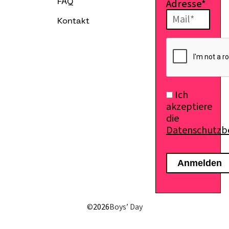
Adresse*
FAQ
Kontakt
Ich
akzeptiere
die
Datenschutz
E-Mail senden
©
2026
Boys’ Day