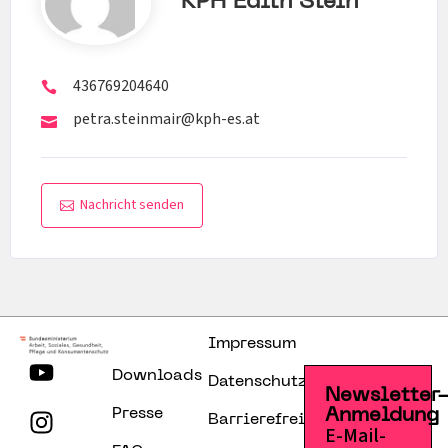
KPH Edith Stein
436769204640
petra.steinmair@kph-es.at
Nachricht senden
Impressum
Downloads
Datenschutzerklärung
Newsletter
Presse
Anmeldung
Barrierefreiheitserklärung
E-Mail-