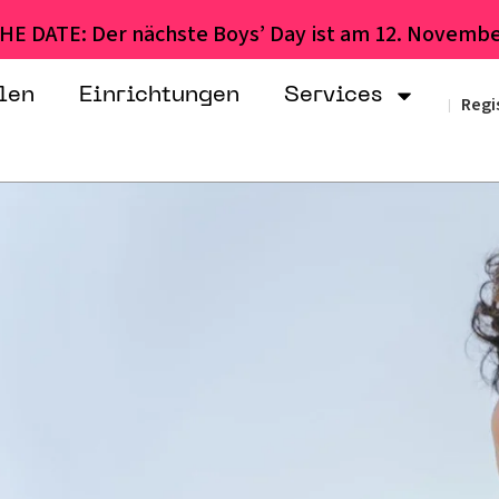
HE DATE: Der nächste Boys’ Day ist am 12. Novembe
len
Einrichtungen
Services
Regi
|