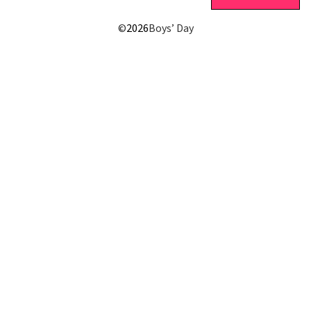
©
2026
Boys’ Day