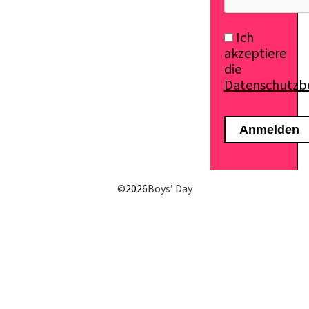
Ich
akzeptiere
die
Datenschutz
E-Mail senden
©
2026
Boys’ Day