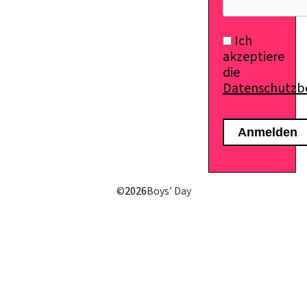
Ich
akzeptiere
die
Datenschutz
E-Mail senden
©
2026
Boys’ Day