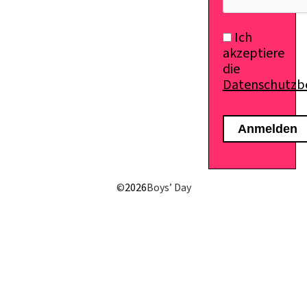
Ich
akzeptiere
die
Datenschutz
E-Mail senden
©
2026
Boys’ Day