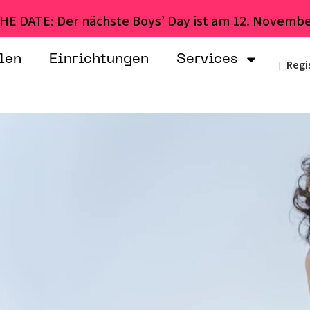
HE DATE: Der nächste Boys’ Day ist am 12. Novembe
len
Einrichtungen
Services
Regi
|