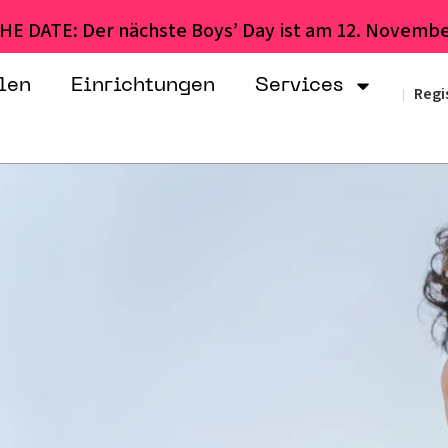
HE DATE: Der nächste Boys’ Day ist am 12. Novembe
len
Einrichtungen
Services
Regi
|