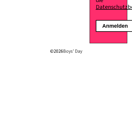
die
Datenschutz
E-Mail senden
©
2026
Boys’ Day