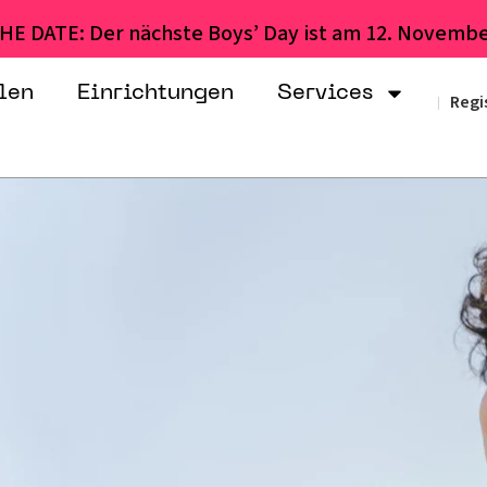
HE DATE: Der nächste Boys’ Day ist am 12. Novembe
len
Einrichtungen
Services
Regi
|