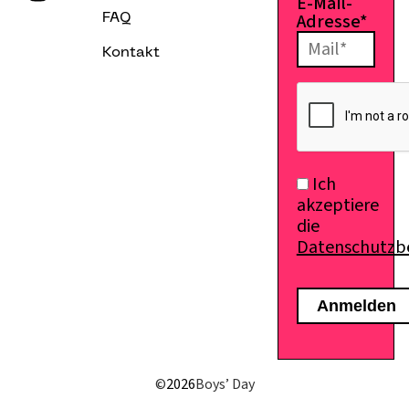
E-Mail-
Adresse*
FAQ
Kontakt
Ich
akzeptiere
die
Datenschutz
E-Mail senden
©
2026
Boys’ Day