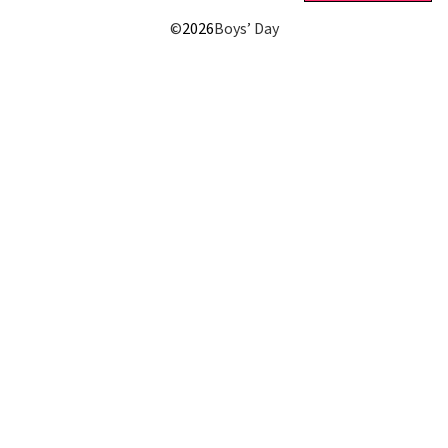
©
2026
Boys’ Day