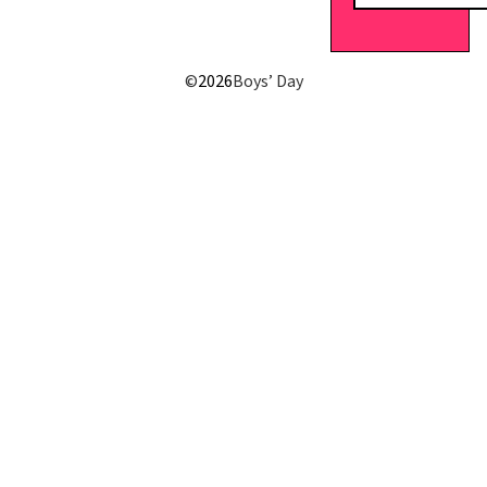
E-Mail senden
©
2026
Boys’ Day