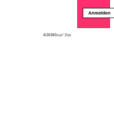
E-Mail senden
©
2026
Boys’ Day