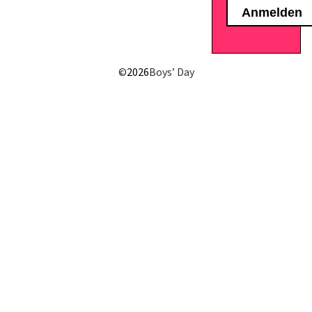
E-Mail senden
©
2026
Boys’ Day