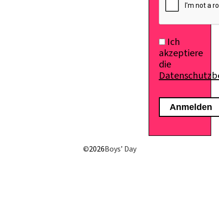
Ich
akzeptiere
die
Datenschutz
E-Mail senden
©
2026
Boys’ Day