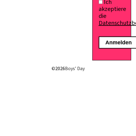
Ich
akzeptiere
die
Datenschutz
E-Mail senden
©
2026
Boys’ Day