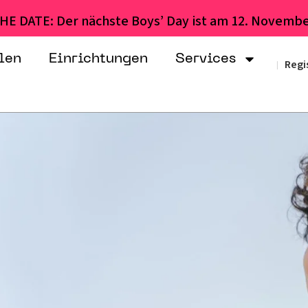
HE DATE: Der nächste Boys’ Day ist am 12. Novembe
len
Einrichtungen
Services
Regi
|