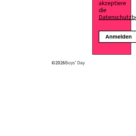
akzeptiere
die
Datenschutz
E-Mail senden
©
2026
Boys’ Day