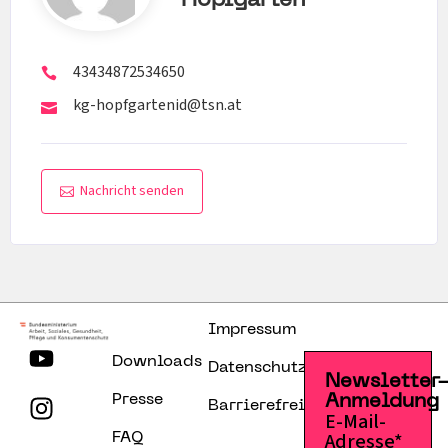
Hopfgarten
43434872534650
kg-hopfgartenid@tsn.at
Nachricht senden
Impressum
Downloads
Datenschutzerklärung
Newsletter
Presse
Anmeldung
Barrierefreiheitserklärung
E-Mail-
Adresse*
FAQ