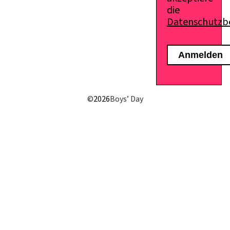
die
Datenschutz
E-Mail senden
©
2026
Boys’ Day