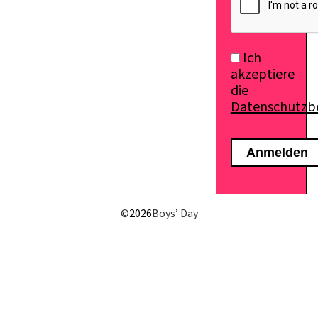
Ich
akzeptiere
die
Datenschutz
E-Mail senden
©
2026
Boys’ Day