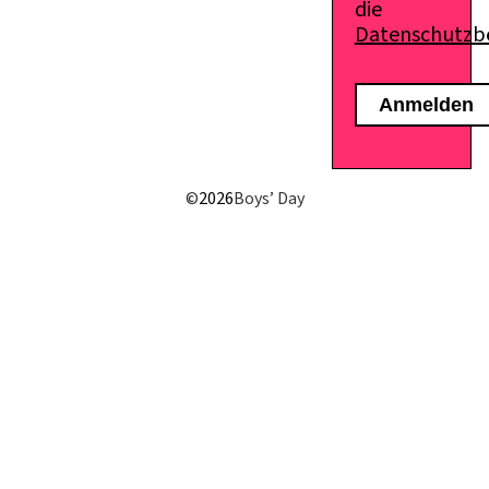
die
Datenschutz
E-Mail senden
©
2026
Boys’ Day