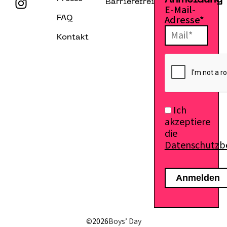
Anmeldung
Barrierefreiheitserklärung
E-Mail-
Adresse*
FAQ
Kontakt
Ich
akzeptiere
die
Datenschutz
E-Mail senden
©
2026
Boys’ Day