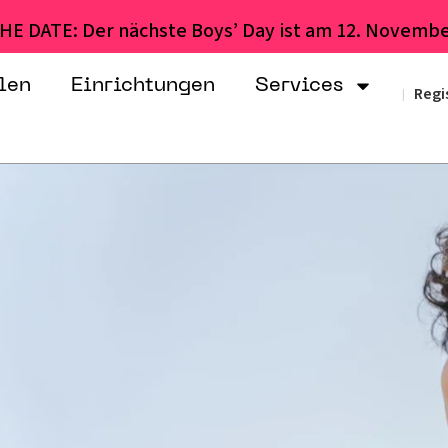
HE DATE: Der nächste Boys’ Day ist am 12. Novembe
len
Einrichtungen
Services
Regi
|