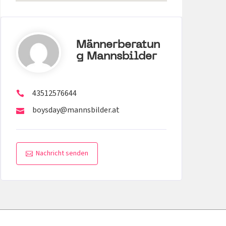
Männerberatun
G Mannsbilder
43512576644
boysday@mannsbilder.at
Nachricht senden