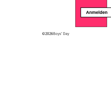
E-Mail senden
©
2026
Boys’ Day