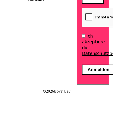
Ich
akzeptiere
die
Datenschutz
E-Mail senden
©
2026
Boys’ Day