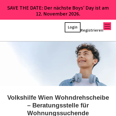
SAVE THE DATE: Der nächste Boys’ Day ist am
12. November 2026.
Login
Registrieren
Volkshilfe Wien Wohndrehscheibe
– Beratungsstelle für
Wohnungssuchende