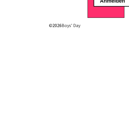
E-Mail senden
©
2026
Boys’ Day