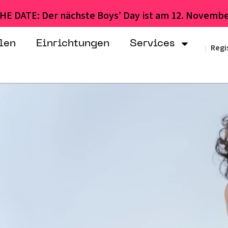
HE DATE: Der nächste Boys’ Day ist am 12. Novembe
len
Einrichtungen
Services
Regi
|