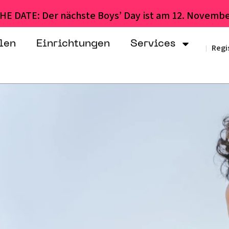
HE DATE: Der nächste Boys’ Day ist am 12. Novembe
len
Einrichtungen
Services
Regi
|