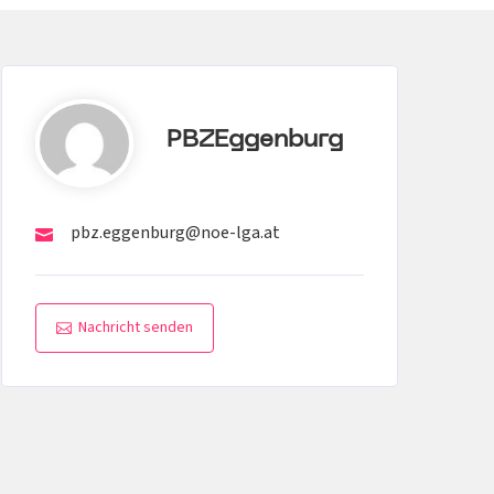
PBZEggenburg
pbz.eggenburg@noe-lga.at
Nachricht senden