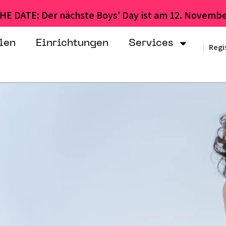
HE DATE: Der nächste Boys’ Day ist am 12. Novembe
len
Einrichtungen
Services
Regi
|