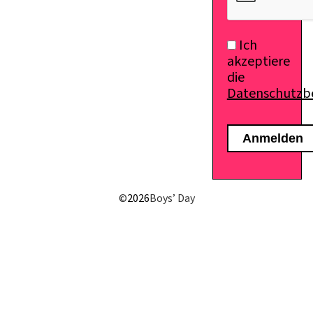
Ich
akzeptiere
die
Datenschutz
E-Mail senden
©
2026
Boys’ Day