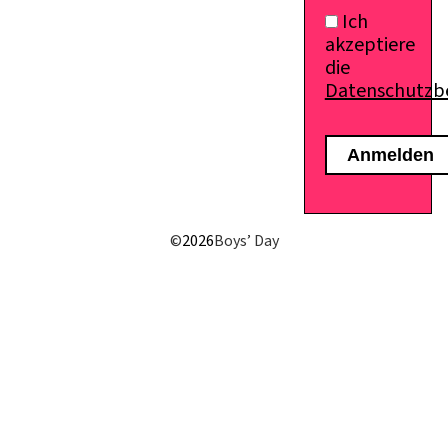
Ich
akzeptiere
die
Datenschutz
E-Mail senden
©
2026
Boys’ Day