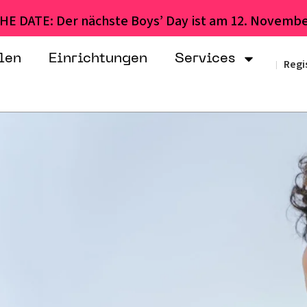
HE DATE: Der nächste Boys’ Day ist am 12. Novembe
len
Einrichtungen
Services
Regi
|