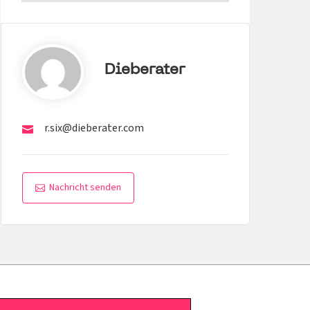
Dieberater
r.six@dieberater.com
Nachricht senden