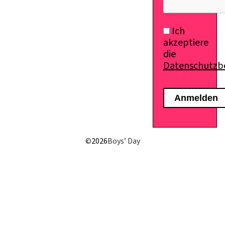
Ich
akzeptiere
die
Datenschutz
E-Mail senden
©
2026
Boys’ Day