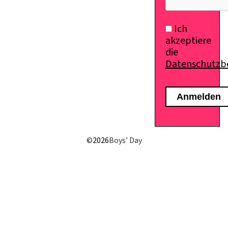
Ich
akzeptiere
die
Datenschutz
E-Mail senden
©
2026
Boys’ Day