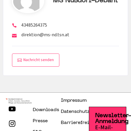
MS Nußdorf-Debant
43485264375
direktion@ms-nd.tsn.at
Nachricht senden
Impressum
Downloads
Datenschutzerklärung
Newsletter
Presse
Anmeldung
Barrierefreiheitserklärung
E-Mail-