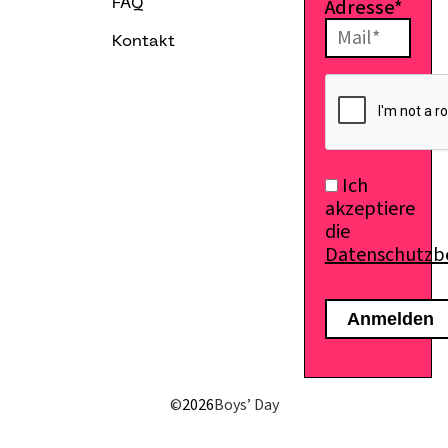
Adresse*
FAQ
Kontakt
Ich
akzeptiere
die
Datenschutz
E-Mail senden
©
2026
Boys’ Day