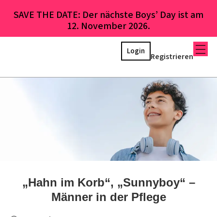
SAVE THE DATE: Der nächste Boys’ Day ist am
12. November 2026.
Login
Registrieren
„Hahn im Korb“, „Sunnyboy“ –
Männer in der Pflege