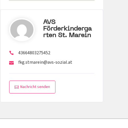
AVS
Förderkinderga
Rten St. Marein
43664803275452
fkg.stmarein@avs-sozial.at
Nachricht senden