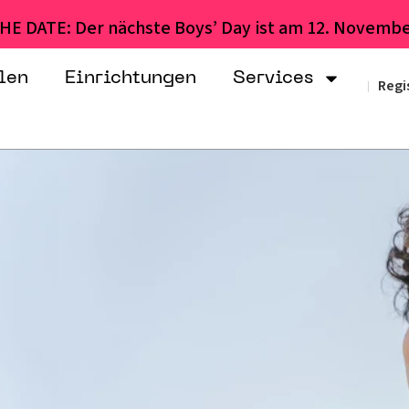
HE DATE: Der nächste Boys’ Day ist am 12. Novembe
len
Einrichtungen
Services
Regi
|