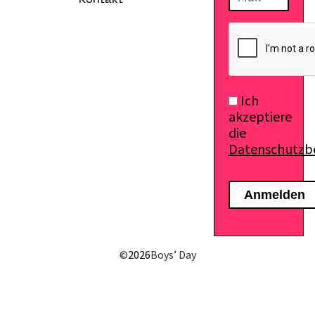
Kontakt
Ich
akzeptiere
die
Datenschutz
E-Mail senden
©
2026
Boys’ Day