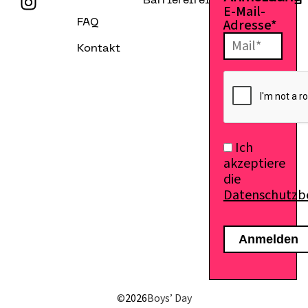
Barrierefreiheitserklärung
E-Mail-
Adresse*
FAQ
Kontakt
Ich
akzeptiere
die
Datenschutz
E-Mail senden
©
2026
Boys’ Day