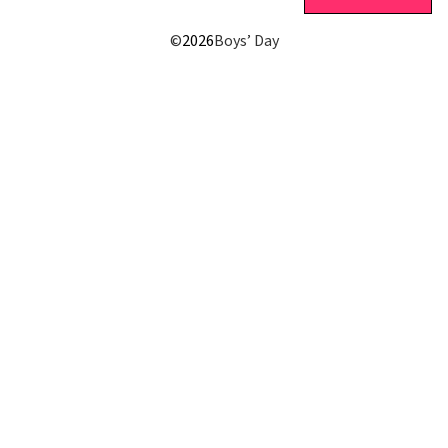
©
2026
Boys’ Day