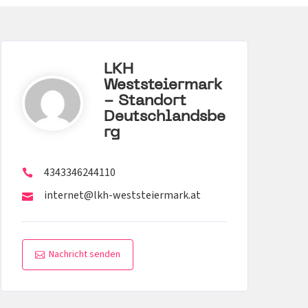
LKH
Weststeiermark
- Standort
Deutschlandsbe
Rg
4343346244110
internet@lkh-weststeiermark.at
Nachricht senden