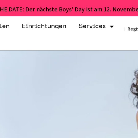
HE DATE: Der nächste Boys’ Day ist am 12. Novembe
len
Einrichtungen
Services
Regi
|