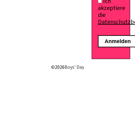
Ich
akzeptiere
die
Datenschutz
E-Mail senden
©
2026
Boys’ Day