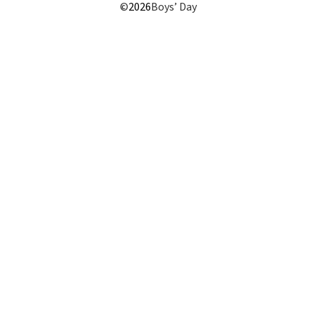
©
2026
Boys’ Day