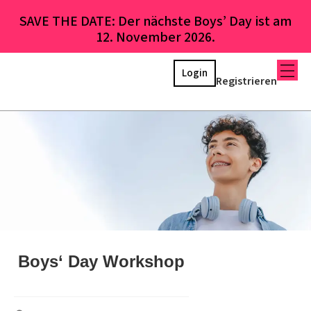
SAVE THE DATE: Der nächste Boys’ Day ist am
12. November 2026.
Login
Registrieren
Boys‘ Day Workshop