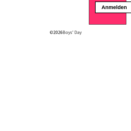
E-Mail senden
©
2026
Boys’ Day