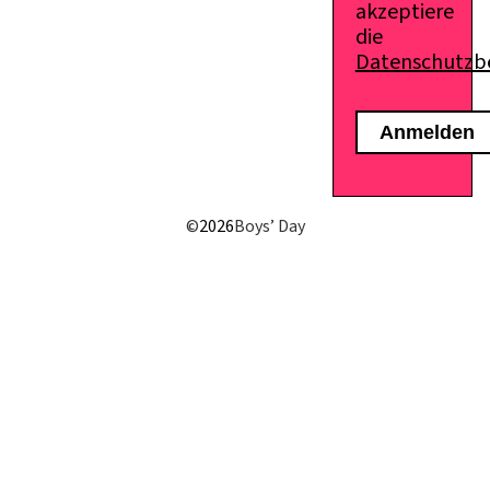
akzeptiere
die
Datenschutz
E-Mail senden
©
2026
Boys’ Day